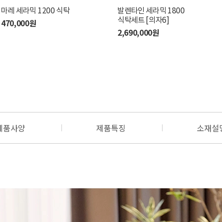
마레 세라믹 1200 식탁
클라우드 세라믹 1400
마레 세라믹 1400 식탁
발렌타인 세라믹 1800
뉴마
식탁세트 [의자4]
식탁세트 [의자6]
내츄
470,000원
540,000원
1,170,000원
2,690,000원
12
제품사양
제품특징
소재설