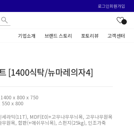
로그인
회원가입
기업소개
브랜드 스토리
포토리뷰
고객센터
트 [1400식탁/뉴마레의자4]
1400 x 800 x 750
 550 x 800
린세라믹(11T), MDF(E0)+고무나무무늬목, 고무나무원목
나무원목, 합판(+애쉬무늬목), 스펀지(25kg), 인조가죽