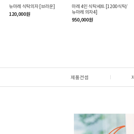
뉴마레 식탁의자 [브라운]
허니오크 1400 식탁세트
마레 4인 식탁세트 [1200식탁/
오유 세라믹 1900 식탁세트
[의자4]
뉴마레 의자4]
[브라운/오유의자4]
120,000원
1,460,000원
950,000원
2,650,000원
제품컨셉