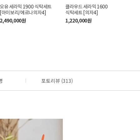
레 식탁의자 [라이트
오유 세라믹 1900 식탁세트
뉴마레 식탁의자 [브라운]
클라우드 세라믹 1600
마레 4인
리브
럴]
[아이보리/에르나의자4]
식탁세트 [의자4]
뉴마레 의
[월
120,000원
0,000원
2,490,000원
1,220,000원
950,00
1,9
명
포토리뷰 (313)