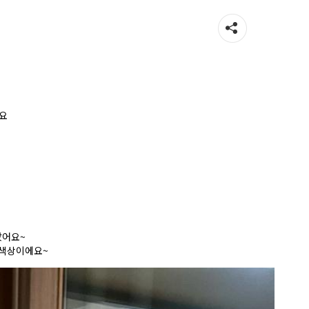
요
았어요~
 색상이에요~