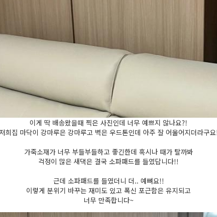
이게 딱 배송왔을때 찍은 사진인데 너무 예쁘지 않나요?!
저희집 마닥이 강마루은 강마루고 벽은 우드톤인데 아주 잘 어울어지더라구요
가죽소재가 너무 부들부들하고 좋긴한데 혹시나 때가 탈까봐
걱정이 많은 새댁은 결국 소파패드를 들였답니다!!
근데 소파패드를 들였더니 더.. 예뼈요!!
이렇게 분위기 바꾸는 재미도 있고 폭신 포근함은 유지되고
너무 만족합니다~