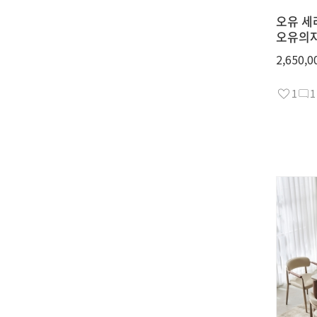
오유 세
오유의자
2,650,0
1
1