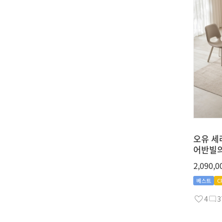
오유 세
어반빌의
2,090,0
베스트
C
4
3