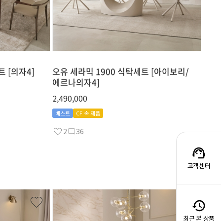
 [의자4]
오유 세라믹 1900 식탁세트 [아이보리/
에르나의자4]
2,490,000
베스트
CF 속 제품
2
36
고객센터
최근 본 상품