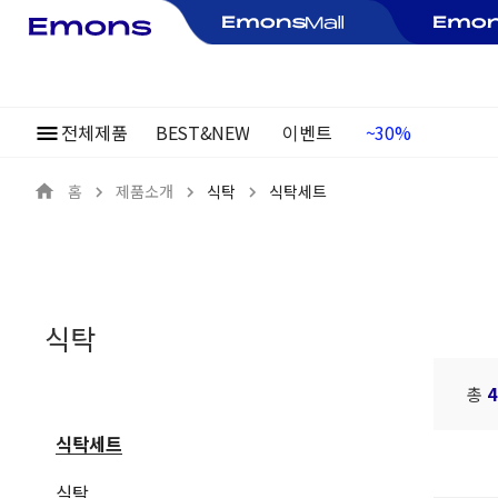
전체제품
BEST&NEW
이벤트
여름정기행사
~30%
홈
제품소개
식탁
식탁세트
식탁
총
4
식탁세트
식탁