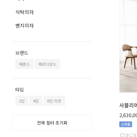
식탁의자
벤치의자
브랜드
에몬스
에르디앙스
타입
2인
4인
6인 이상
사블리에
2,630,0
전체 필터 초기화
신제품
2
1