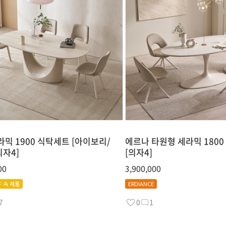
라믹 1900 식탁세트 [아이보리/
에르나 타원형 세라믹 180
자4]
[의자4]
00
3,900,000
F 속 제품
ERDIANCE
7
0
1