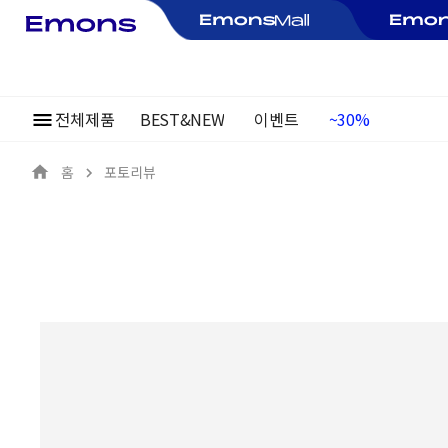
전체제품
BEST&NEW
이벤트
여름정기행사
~30%
홈
포토리뷰