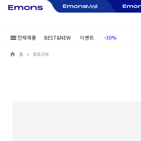
전체제품
BEST&NEW
이벤트
여름정기행사
~30%
홈
포토리뷰