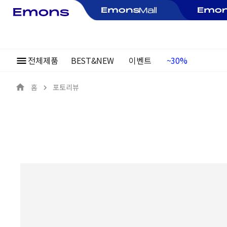
전체제품
BEST&NEW
이벤트
여름정기행사
~30%
홈
포토리뷰