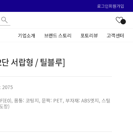
로그인
회원가입
기업소개
브랜드 스토리
포토리뷰
고객센터
2단 서랍형 / 틸블루]
x 2075
HDF(E0), 몸통: 코팅지, 문짝: PET, 부자재: ABS엣지, 스틸
도장)