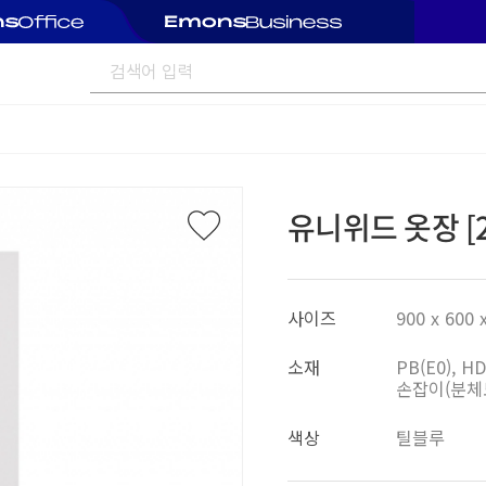
유니위드 옷장 [
사이즈
900 x 600 
소재
PB(E0), 
손잡이(분체
색상
틸블루