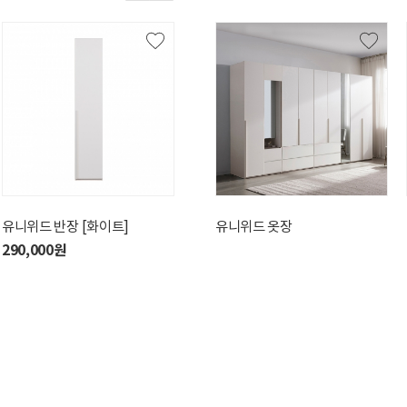
유니위드 반장 [화이트]
유니위드 옷장 [2단 서랍형 /
유니위드 일체형 화장대
유니위드 옷장
유니
화이트]
[화이트]
290,000원
27
460,000원
450,000원