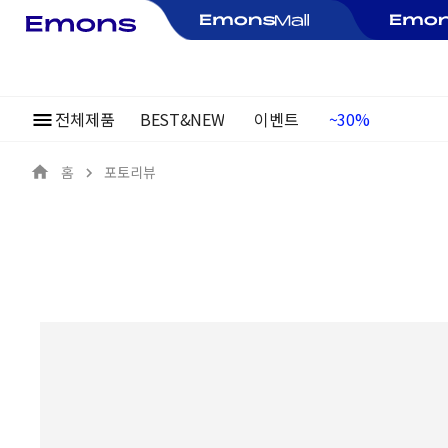
전체제품
BEST&NEW
이벤트
여름정기행사
~30%
홈
포토리뷰