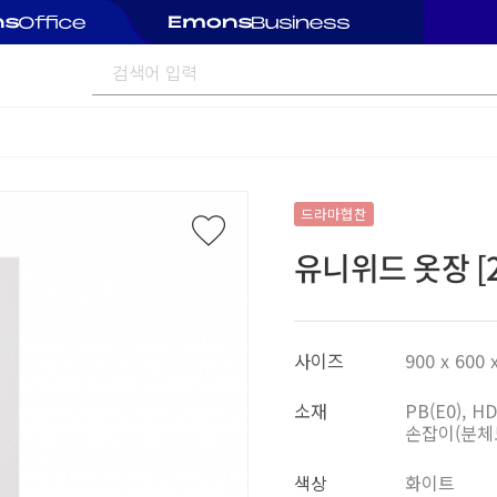
드라마협찬
유니위드 옷장 [
사이즈
900 x 600 
소재
PB(E0), 
손잡이(분체
색상
화이트