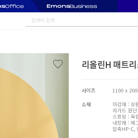
리올린H 매트리스
사이즈
1100 x 200
소재
마감재 : 상
자가드 원단
스프링 : 독
내장재 : 에
압축HP-C,