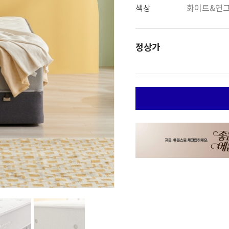
색상
화이트&연
정상가