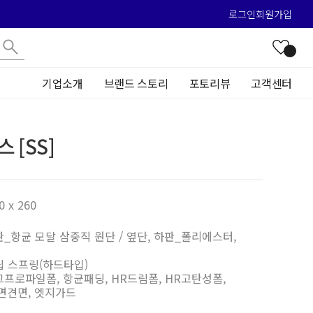
로그인
회원가입
기업소개
브랜드 스토리
포토리뷰
고객센터
 [SS]
0 x 260
판_항균 모달 삼중직 원단 / 옆단, 하판_폴리에스터,
립 스프링(하드타입)
그프로파일폼, 항균패딩, HR드림폼, HR고탄성폼,
 면견면, 엣지가드