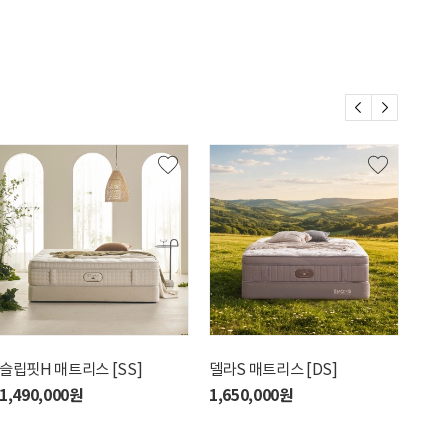
슬립핏H 매트리스 [SS]
델라S 매트리스 [DS]
리브
1,490,000원
1,650,000원
610