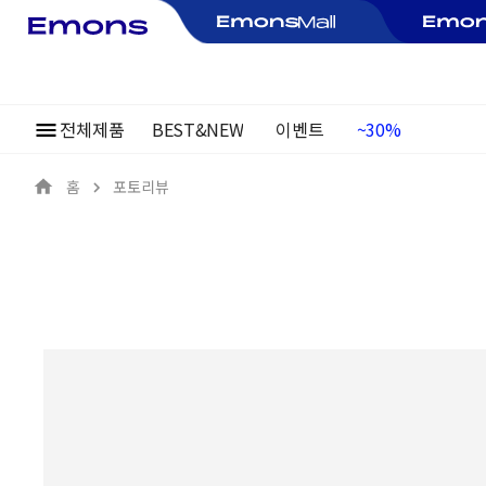
전체제품
BEST&NEW
이벤트
여름정기행사
~30%
홈
포토리뷰