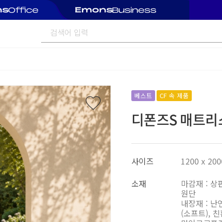
베스트
CF 속 제품
디폰즈S 매트리스
사이즈
1200 x 200
소재
마감재 : 상
원단
내장재 : 
(소프트), 