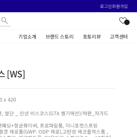
로그인
회원가입
기업소개
브랜드 스토리
포토리뷰
고객센터
 [WS]
0 x 420
판, 옆단 _ 린넨 비스코스(GTA 벨기에산)/하판_자가드
난연패딩+항균화이버, 프로파일폼, 미니포켓스프링
친환경 제로폼(GWP. ODP 제로),고탄성 에코플렉스폼 ,