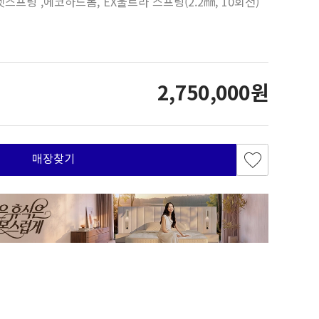
프링 ,에코하드폼, EX울트라 스프링(2.2㎜, 10회전)
2,750,000원
매장찾기