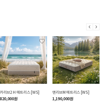
카리브2 H 매트리스 [WS]
앤리브M 매트리스 [WS]
필리
820,000원
1,190,000원
1,7