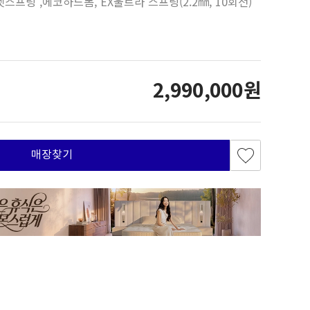
프링 ,에코하드폼, EX울트라 스프링(2.2㎜, 10회전)
2,990,000원
매장찾기