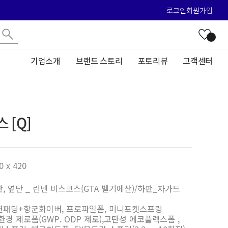
로그인
회원가입
기업소개
브랜드 스토리
포토리뷰
고객센터
 [Q]
0 x 420
판, 옆단 _ 린넨 비스코스(GTA 벨기에산)/하판_자가드
난연패딩+항균화이버, 프로파일폼, 미니포켓스프링
친환경 제로폼(GWP. ODP 제로),고탄성 에코플렉스폼 ,