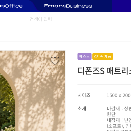
베스트
CF 속 제품
디폰즈S 매트리스
사이즈
1500 x 200
소재
마감재 : 상
원단
내장재 : 
(소프트), 