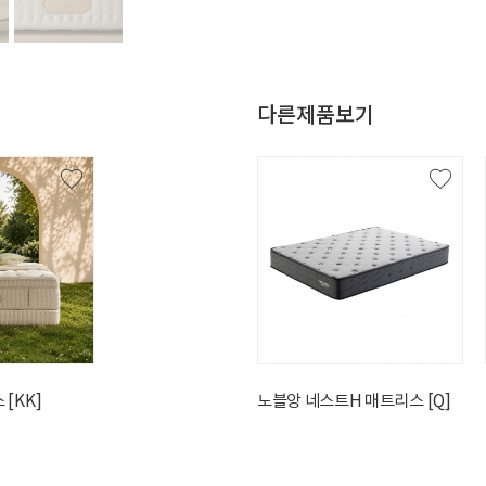
다른제품보기
[KK]
포레스300H 매트리스 [KK]
노블앙 네스트H 매트리스 [Q]
1,640,000원