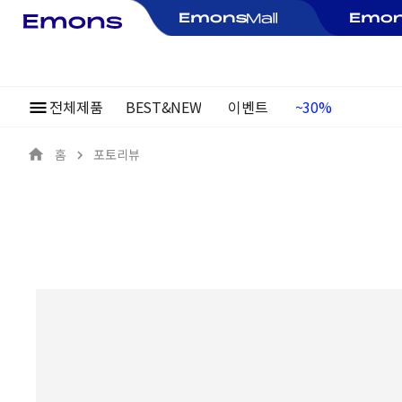
전체제품
BEST&NEW
이벤트
여름정기행사
~30%
홈
포토리뷰