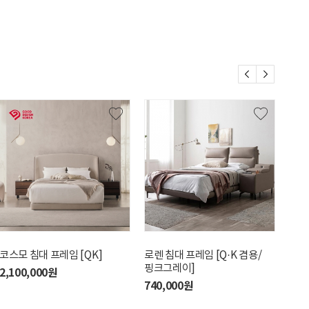
코스모 침대 프레임 [QK]
로렌 침대 프레임 [Q·K 겸용/
슬로
핑크그레이]
2,100,000원
1,1
740,000원