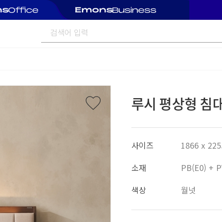
루시 평상형 침대
사이즈
1866 x 225
소재
PB(E0) +
색상
월넛