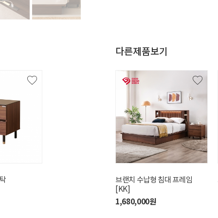
다른제품보기
탁
비바 패브릭 침대 프레임 [QK]
브랜치 수납형 침대 프레임
[KK]
1,400,000원
1,680,000원