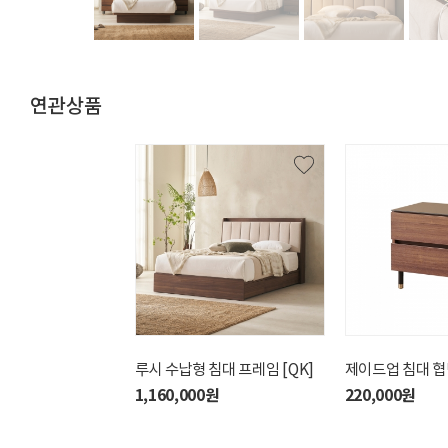
연관상품
클레어코튼 수납형 침대세트
루시 수납형 침대 프레임 [QK]
수아베 저상형 침대 프레임
제이드업 침대 협
[QK]
[KK]
1,160,000원
220,000원
1,590,000원
1,430,000원