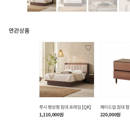
연관상품
뉴코지 패브릭 침대 프레임
루시 평상형 침대 프레임 [QK]
메이 침대 프레임 [KK/
제이드업 침대 협
[KK/크림, 애쉬블루]
샌드베이지]
1,110,000원
220,000원
1,320,000원
1,550,000원