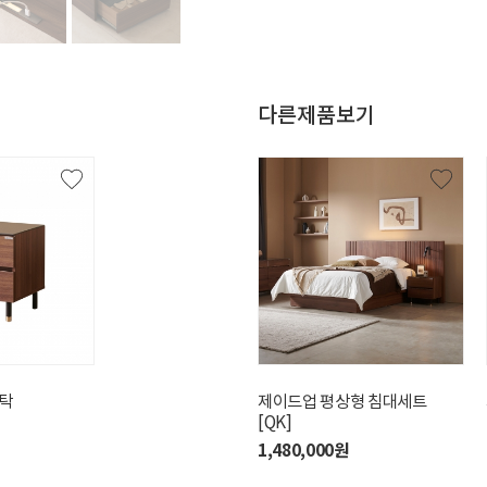
다른제품보기
탁
바론 저상형 침대 프레임 [K]
제이드업 평상형 침대세트
[QK]
750,000원
1,480,000원