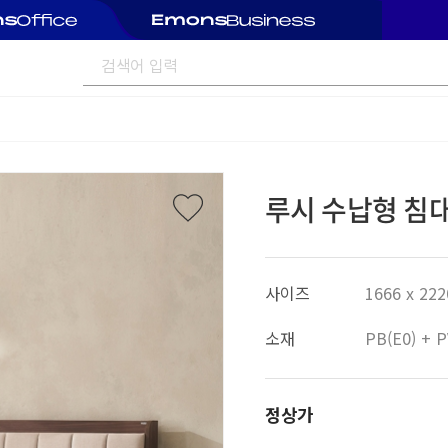
루시 수납형 침대
사이즈
1666 x 222
소재
PB(E0) +
정상가