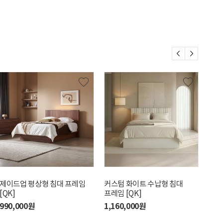
제이드업 평상형 침대 프레임
커스텀 화이트 수납형 침대
수아
[QK]
프레임 [QK]
[QK
990,000원
1,160,000원
1,2