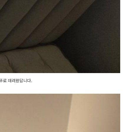
세뚜로 데려왔답니다.