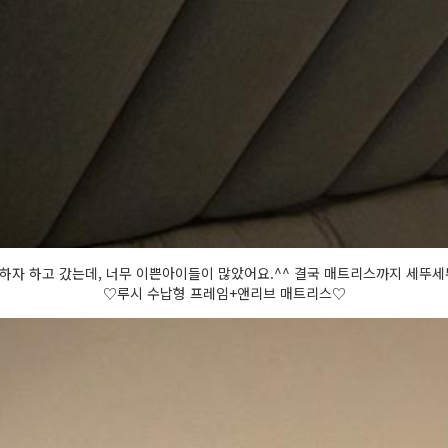
하자 하고 갔는데, 너무 이쁜아이들이 많았어요.^^ 결국 매트리스까지 세뚜
♡루시 수납형 프레임+앤리브 매트리스♡