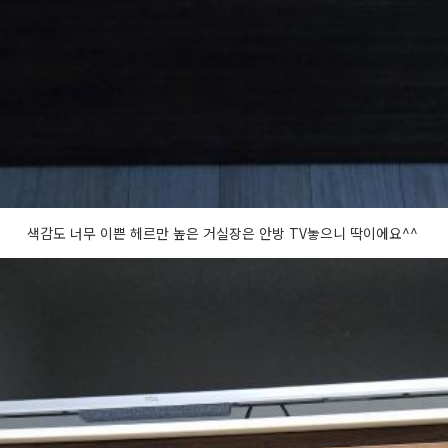
색감도 너무 이쁜 헤르만 높은 거실장은 안방 TV놓으니 딱이에요^^