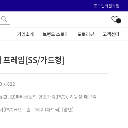
로그인
회원가입
기업소개
브랜드 스토리
포토리뷰
고객센터
 프레임[SS/가드형]
0 x 822
판, E0파티클보드 인조가죽(PVC), 기능성 패브릭
(PVC)+오트밀 그레이(패브릭) [양면]