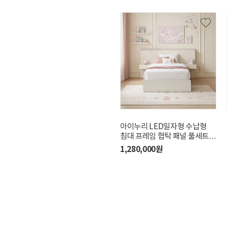
로렌 침대 프레임 [SS/
아이누리 LED일자형 수납형
핑크그레이]
침대 프레임 협탁 패널 풀세트
[SS]
650,000원
1,280,000원