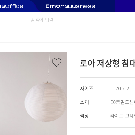
로아 저상형 침대
사이즈
1170 x 211
소재
E0중밀도섬유
색상
라이트 그레이