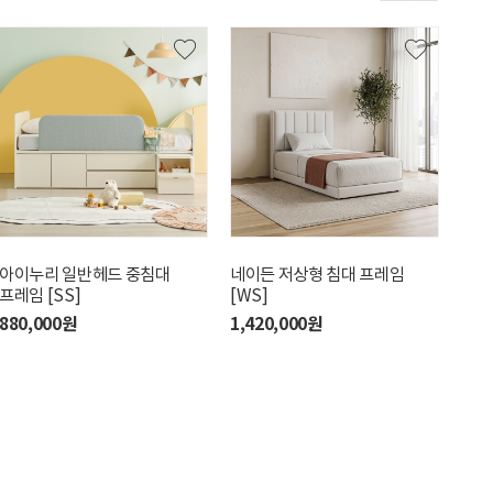
아이누리 일반헤드 중침대
네이든 저상형 침대 프레임
아이
프레임 [SS]
[WS]
프레
880,000원
1,420,000원
639