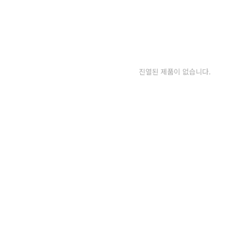
진열된 제품이 없습니다.
아이누리 수납헤드 일반형 침대
이너프 수납형 침대 프레임
프레임[SS]
협탁패널세트 [SS]
479,000원
860,000원