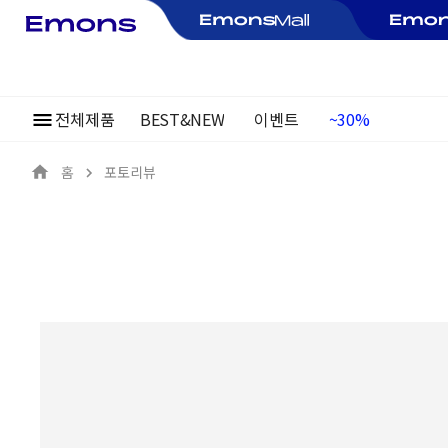
전체제품
BEST&NEW
이벤트
여름정기행사
~30%
홈
포토리뷰