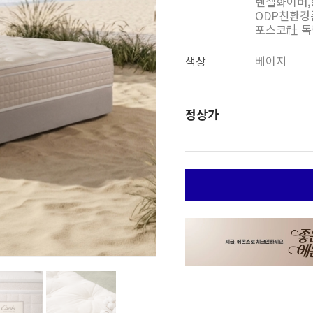
텐셀화이버,
ODP친환경
포스코社 독
색상
베이지
정상가