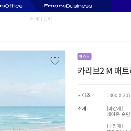
베스트
카리브2 M 매트리
사이즈
1800 X 207
소재
[마감재]
레이온 순면
[내장재]