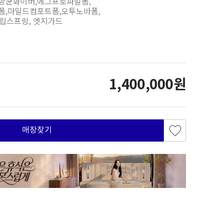
항균화이버,에그프로파일폼,
폼,마일드컴포트폼,오투노바폼,
립스프링, 엣지가드
1,400,000원
매장찾기