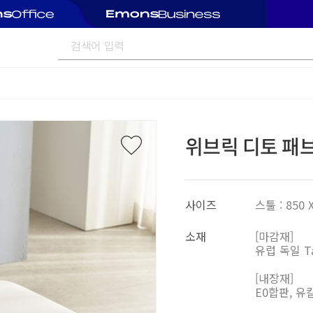
위브릭 디토 패브
사이즈
스툴 : 850 X
소재
[마감재]
유럽 독일 T
[내장재]
E0합판, 유