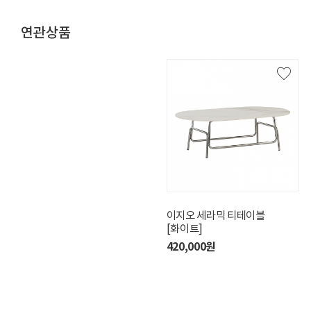
연관상품
라운델 가죽 소파 스툴
이지오 세라믹 티테이블
글로우 가죽 소파 스툴
[화이트]
[버터브라운]
400,000원
420,000원
210,000원