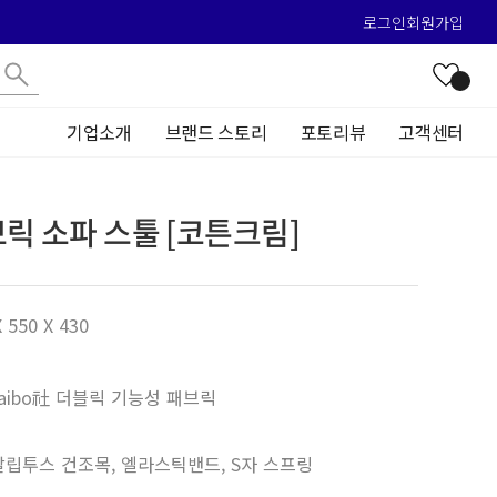
로그인
회원가입
기업소개
브랜드 스토리
포토리뷰
고객센터
릭 소파 스툴 [코튼크림]
 550 X 430
aibo社 더블릭 기능성 패브릭
칼립투스 건조목, 엘라스틱밴드, S자 스프링