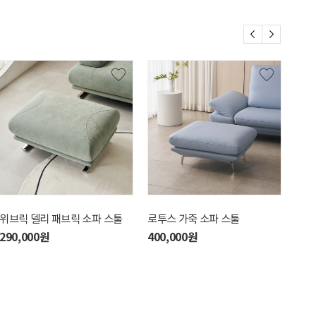
위브릭 델리 패브릭 소파 스툴
로투스 가죽 소파 스툴
오디
[웜
290,000원
400,000원
260