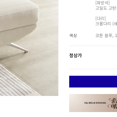
[좌방석]
고밀도 고탄
[다리]
크롬다리 (
색상
코튼 블루, 
정상가