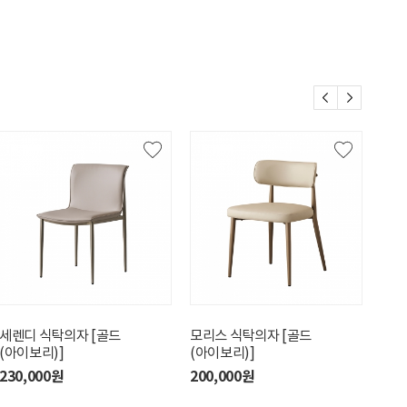
세렌디 식탁의자 [골드
모리스 식탁의자 [골드
한스
(아이보리)]
(아이보리)]
250
230,000원
200,000원