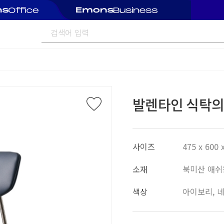
발렌타인 식탁의
사이즈
475 x 600 
소재
북미산 애쉬원
색상
아이보리, 