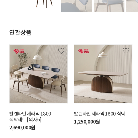
연관상품
발렌타인 세라믹 1800
엘르 식탁 의자 [아이보리]
발렌타인 세라믹 1800 식탁
허니오크 식탁의자 [크림]
식탁세트 [의자6]
180,000원
1,250,000원
180,000원
2,690,000원