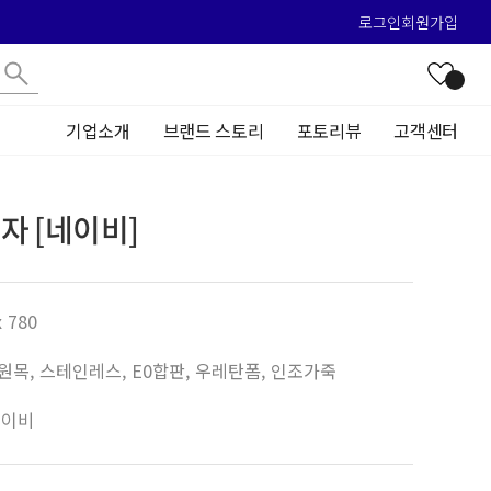
로그인
회원가입
기업소개
브랜드 스토리
포토리뷰
고객센터
자 [네이비]
x 780
목, 스테인레스, E0합판, 우레탄폼, 인조가죽
네이비