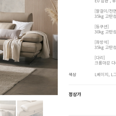
E0 합판 ,
[팔걸이/전면
35kg 고
[등쿠션]
30kg 고
[좌방석]
35kg 고
[다리]
크롬마감 다
색상
L베이지, L
정상가