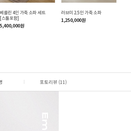
베를린 4인 가죽 소파 세트
러브미 2.5인 가죽 소파
모벤
[스툴포함]
1,250,000원
3,2
5,400,000원
명
포토리뷰 (11)