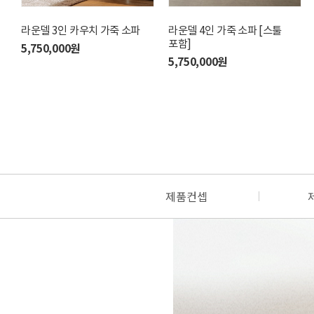
라운델 3인 카우치 가죽 소파
제로지 4인 리클라이너 가죽
라운델 4인 가죽 소파 [스툴
모벤스 4인 코너형 가죽 소파
소파 [L그레이]
포함]
5,750,000원
3,980,000원
2,850,000원
5,750,000원
제품컨셉