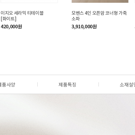
이지오 세라믹 티테이블
베를린 4인 가죽 소파
모벤스 4인 오픈암 코너형 가죽
[화이트]
소파
4,990,000원
420,000원
3,910,000원
제품사양
제품특징
소재설