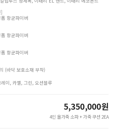
 유칼립투스 정제목, 이태리 EL 밴드, 이태리 에코본드
]
탄성폼 항균파이버
탄성폼 항균파이버
탄성폼 항균파이버
리 (바닥 보호소재 부착)
그레이, 카멜, 그린, 오션블루
5,350,000원
4인 올가죽 소파 + 가죽 쿠션 2EA