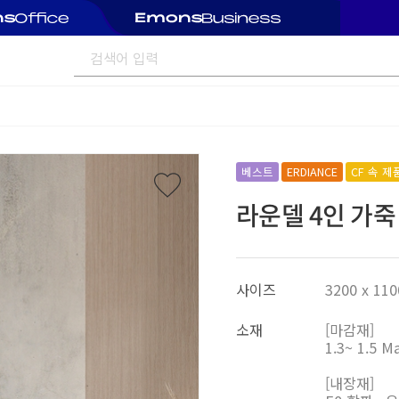
베스트
ERDIANCE
CF 속 제
라운델 4인 가죽
사이즈
3200 x 110
소재
[마감재]
1.3~ 1.5
[내장재]