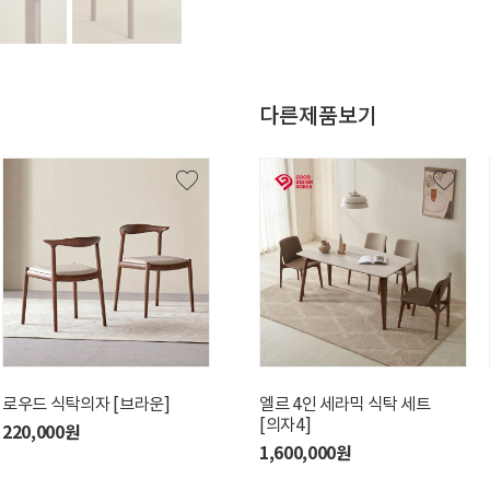
다른제품보기
로우드 식탁의자 [브라운]
마레 4인 식탁세트 [1400식탁/
엘르 4인 세라믹 식탁 세트
뉴마레의자4]
[의자4]
220,000원
1,020,000원
1,600,000원