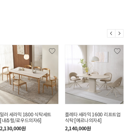
밀러 세라믹 1800 식탁세트
플레타 세라믹 1600 리프트업
어반
[내츄럴/로우드의자6]
식탁 [에르나의자4]
[아
2,130,000원
2,140,000원
1,7