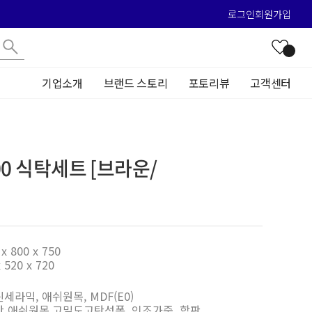
로그인
회원가입
기업소개
브랜드 스토리
포토리뷰
고객센터
00 식탁세트 [브라운/
x 800 x 750
 520 x 720
린세라믹, 애쉬원목, MDF(E0)
럽산 애쉬원목,고밀도고탄성폼, 인조가죽, 합판