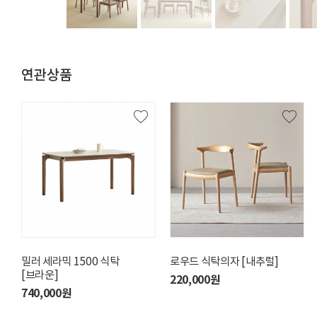
연관상품
밀러 세라믹 1500 식탁
오유 세라믹 1900 식탁세트
로우드 식탁의자 [내추럴]
발렌타인 세라믹 1800
[브라운]
[브라운/오유의자4]
식탁세트 [의자6]
220,000원
740,000원
2,650,000원
2,690,000원