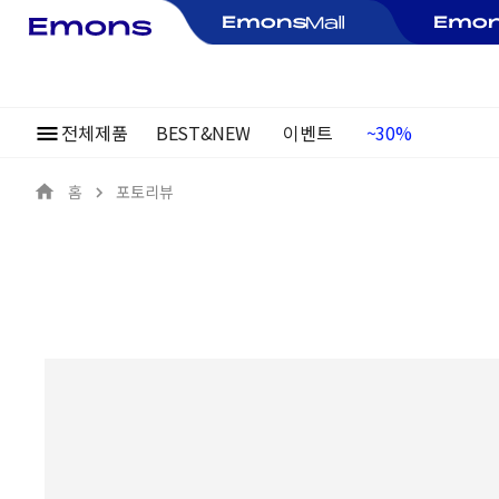
전체제품
BEST&NEW
이벤트
여름정기행사
~30%
홈
포토리뷰