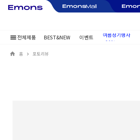
전체제품
BEST&NEW
이벤트
여름정기행사
~30%
홈
포토리뷰