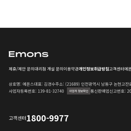
제휴/제안 문의
대리점 개설 문의
이용약관
개인정보취급방침
고객센터
에몬
상호명: 에몬스
대표: 김경수
주소: (21689) 인천광역시 남동구 논현고잔로 
사업자등록번호: 139-81-32740
통신판매업신고번호: 20
사업자 정보확인
1800-9977
고객센터