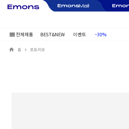
전체제품
BEST&NEW
이벤트
여름정기행사
~30%
홈
포토리뷰