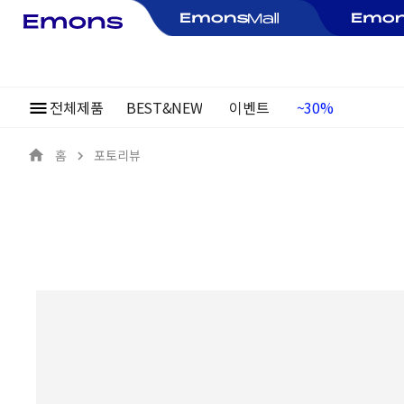
전체제품
BEST&NEW
이벤트
여름정기행사
~30%
홈
포토리뷰