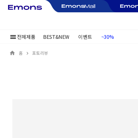
전체제품
BEST&NEW
이벤트
여름정기행사
~30%
홈
포토리뷰