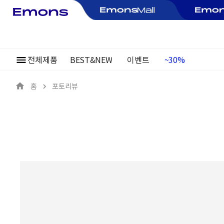
전체제품
BEST&NEW
이벤트
여름정기행사
~30%
홈
포토리뷰