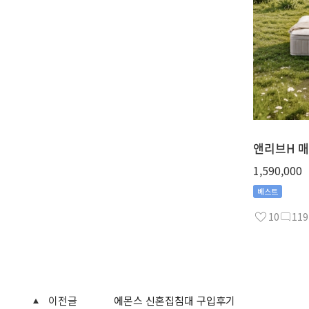
앤리브H 매
1,590,000
베스트
10
119
이전글
에몬스 신혼집침대 구입후기