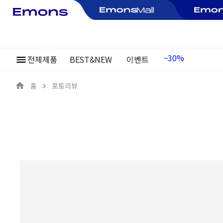
전체제품
BEST&NEW
이벤트
여름정기행사
~30%
홈
포토리뷰