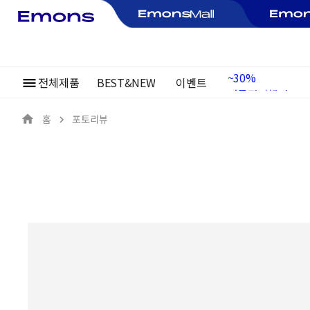
전체제품
BEST&NEW
이벤트
여름정기행사
~30%
홈
포토리뷰