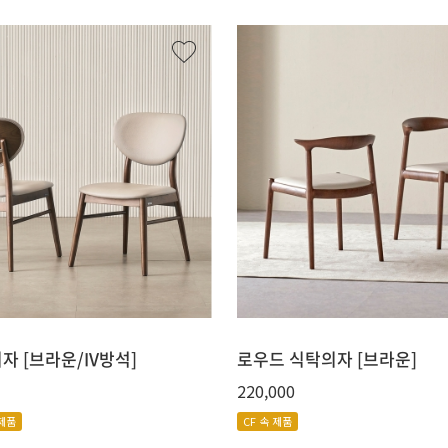
자 [브라운/IV방석]
로우드 식탁의자 [브라운]
220,000
 제품
CF 속 제품