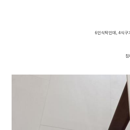
6인식탁인데, 4식구
침