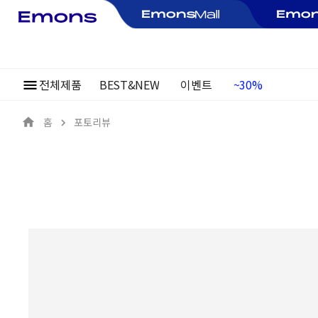
전체제품
BEST&NEW
이벤트
여름정기행사
~30%
홈
포토리뷰