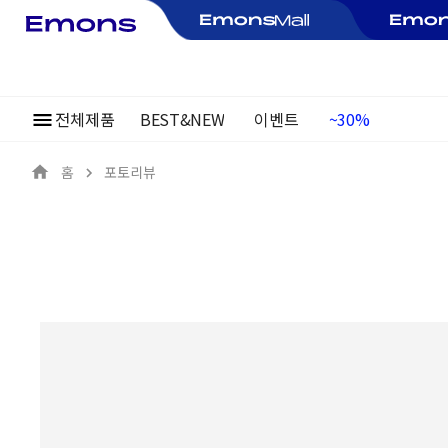
전체제품
BEST&NEW
이벤트
여름정기행사
~30%
홈
포토리뷰