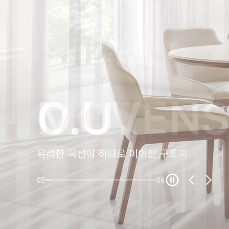
BEST&N
ERDIAN
MOVEN
O.U
Roundell
에몬스의 BES&NEW 제품을 만나보세요.
자연이 들려주는 고요함, 7001 글렌
섬세한 디테일의 프리미엄 모던 룩
유려한 곡선이 하나로 이어진 구조미
에르디앙스의 새로운 헤리티지
05
06