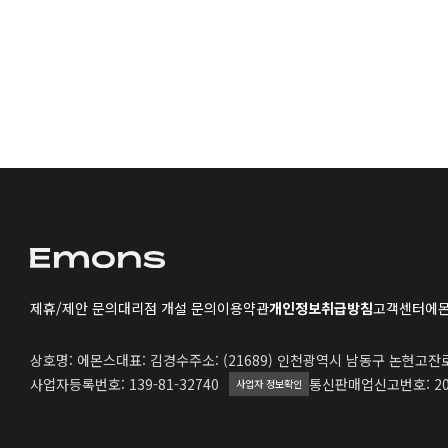
제휴/제안 문의
대리점 개설 문의
이용약관
개인정보취급방침
고객센터
에몬
상호명: 에몬스
대표: 김경수
주소: (21689) 인천광역시 남동구 논현고잔로 
사업자등록번호: 139-81-32740
통신판매업신고번호: 20
사업자 정보확인