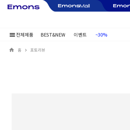
전체제품
BEST&NEW
이벤트
여름정기행사
~30%
홈
포토리뷰