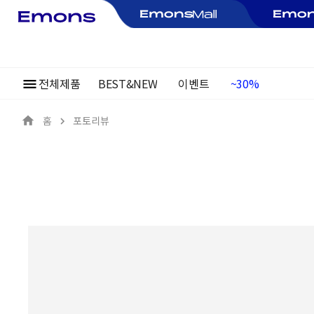
전체제품
BEST&NEW
이벤트
여름정기행사
~30%
홈
포토리뷰