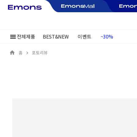
전체제품
BEST&NEW
이벤트
여름정기행사
~30%
홈
포토리뷰