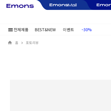
전체제품
BEST&NEW
이벤트
여름정기행사
~30%
홈
포토리뷰