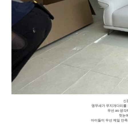
신
앵무새가 무지개다리를 건
우선 as 생
첫눈에
아이들이 우선 제일 만족