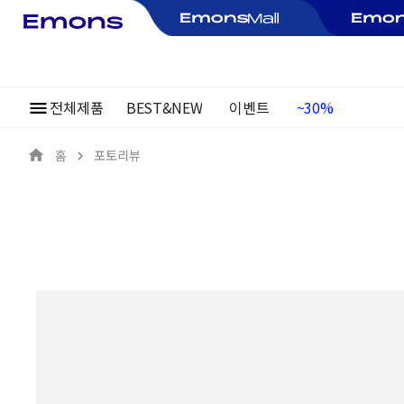
전체제품
BEST&NEW
이벤트
여름정기행사
~30%
홈
포토리뷰